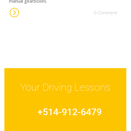
manual gearboxes.
0 Comment
Your Driving Lessons
for FREE
+514-912-6479