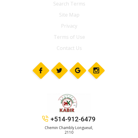
Search Terms
Site Map
Privacy
Terms of Use
Contact Us
+514-912-6479
Chemin Chambly Longueuil,
2110