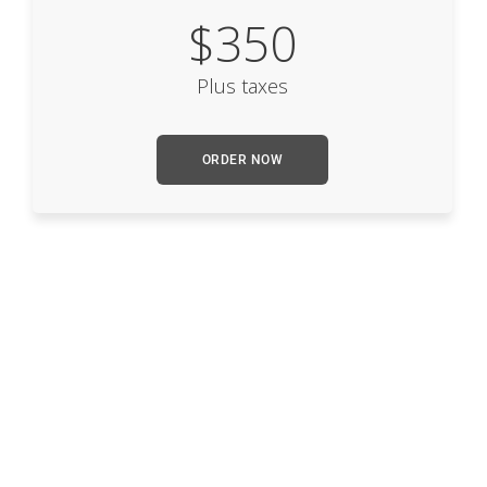
$350
Plus taxes
ORDER NOW
96% of Our Students Pass the
Driving Test on