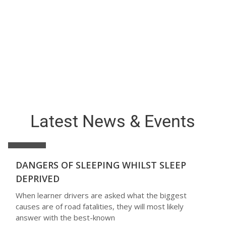
Their First Try
BECOME A MEMBER
Latest News & Events
18
DANGERS OF SLEEPING WHILST SLEEP
juillet
DEPRIVED
When learner drivers are asked what the biggest
causes are of road fatalities, they will most likely
answer with the best-known