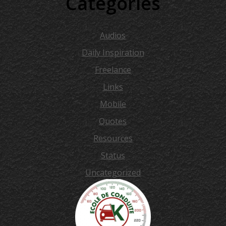
Categories
Audios
Daily Inspiration
Freelance
Links
Mobile
Quotes
Resources
Status
Uncategorized